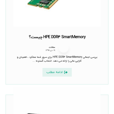
HPE DDR۴ SmartMemory چیست؟
مقالات
۱۹ دی ۱۳۹۹
بررسی اجمالی HPE DDR۴ SmartMemory برای سرور شما عملکرد ، اطمینان و
کارایی عالی را ارائه می دهد. انتخاب گسترده ...
ادامه مطلب