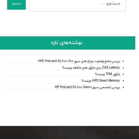
نوشته‌های تازه
بررسی جامع وضعیت چراغ های سرور HPE ProLiant DL۳۸۰ G۱۰
CAS Latency برای ماژول های حافظه چیست؟
ماژول TPM چیست؟
HPE Smart Memory چیست؟
بررسی تخصصی سرور HP ProLiant DL۳۸۰ Gen۱۰