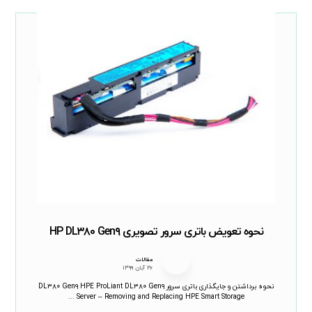
نحوه تعویض باتری سرور تصویری HP DL۳۸۰ Gen۹
مقالات
۲۶ آبان ۱۳۹۹
نحوه برداشتن و جایگذاری باتری سرور DL۳۸۰ Gen۹ HPE ProLiant DL۳۸۰ Gen۹
Server – Removing and Replacing HPE Smart Storage ...