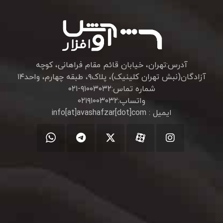
آدرس:تهران، خیابان قائم مقام فراهانی، کوچه
آزادگان(نبش تهران کلینیک)، پلاک۹، طبقه چهارم، واحد۱۴
شماره تماس:۹۱۰۰۳۰۳۲-۰۲۱
واتساپ:۰۲۱۹۱۰۰۳۰۳۲
ایمیل : info[at]avashafzar[dot]com