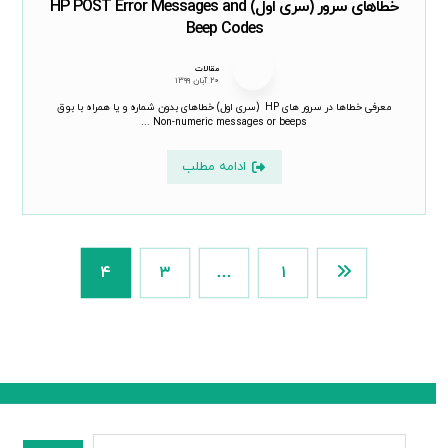
خطاهای سرور (سری اول) HP POST Error Messages and
Beep Codes
مقالات
۲۰ آبان ۱۳۹۹
معرفی خطاها در سرور های HP (سری اول) خطاهای بدون شماره و یا همراه با بوق
Non-numeric messages or beeps ...
ادامه مطلب
۴
۳
…
۱