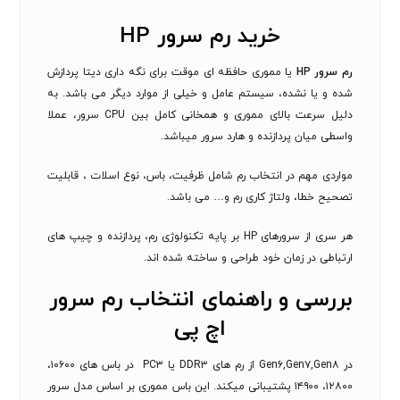
خرید رم سرور HP
رم سرور
HP
یا مموری حافظه ای موقت برای نگه داری دیتا پردازش
شده و یا نشده، سیستم عامل و خیلی از موارد دیگر می باشد. به
دلیل سرعت بالای مموری و همخانی کامل بین
CPU سرور
، عملا
واسطی میان پردازنده و
هارد سرور
میباشد.
مواردی مهم در انتخاب رم شامل ظرفیت، باس، نوع اسلات ، قابلیت
تصحیح خطا، ولتاژ کاری رم و… می باشد.
هر سری از سرورهای HP بر پایه تکنولوژی رم، پردازنده و چیپ های
ارتباطی در زمان خود طراحی و ساخته شده اند.
بررسی و راهنمای انتخاب رم سرور
اچ پی
در Gen۶,Gen۷,Gen۸ از رم های DDR۳ یا PC۳ در باس های ۱۰۶۰۰،
۱۲۸۰۰، ۱۴۹۰۰ پشتیبانی میکند. این باس مموری بر اساس مدل سرور