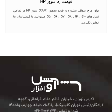
قیمت رم سرور HP
برای طرح سوال، مشاوره و خرید مموری (RAM) سرور HP در تمامی
نسل های G۵ , G۶ , G۷ , G۸ , G۹ , G۱۰ میتوانید با کارشناسان ما
تماس بگیرید.
آدرس:تهران، خیابان قائم مقام فراهانی، کوچه
آزادگان(نبش تهران کلینیک)، پلاک۹، طبقه چهارم، واحد۱۴
شماره تماس:۹۱۰۰۳۰۳۲-۰۲۱