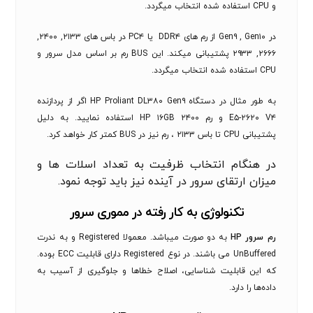
و CPU استفاده شده انتخاب میگردد.
در Gen۹ , Gen۱۰ از رم های DDR۴ یا PC۴ در باس های ۲۱۳۳, ۲۴۰۰,
۲۶۶۶, ۲۹۳۳ پشتیبانی میکند. این BUS رم بر اساس مدل سرور و
CPU استفاده شده انتخاب میگردد.
به طور مثال در دستگاه HP Proliant DL۳۸۰ Gen۹ اگر از پردازنده
E۵-۲۶۲۰ V۴ و رم HP ۱۶GB ۲۴۰۰ استفاده نمایید. به دلیل
پشتیبانی CPU تا باس ۲۱۳۳ ، رم نیز در BUS کمتر کار خواهد کرد.
در هنگام انتخاب ظرفیت به تعداد اسلات ها و
میزان ارتقای سرور در آینده نیز باید توجه نمود.
تکنولوژی به کار رفته در مموری سرور
رم سرور HP
به دو صورت میباشد. معمولا Registered و به ندرت
UnBuffered می باشند. در نوع Registered دارای قابلیت ECC بوده.
که این قابلیت شناسایی، اصلاح خطاها و جلوگیری از آسیب به
داده‌ها را دارد.