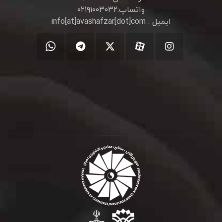
واتساپ:۰۲۱۹۱۰۰۳۰۳۲
ایمیل : info[at]avashafzar[dot]com