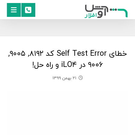
خطای Self Test Error کد ۸۱۹۲, ۹۰۰۵,
۹۰۰۶ در iLO۴ و راه حل!
۲۱ بهمن ۱۳۹۹