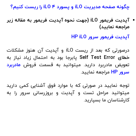
چگونه صفحه مدیریت iLO و پسورد iLO ۴ را ریست کنیم؟
آپدیت فریمور iLO (جهت نحوه آپدیت فریمور به مقاله زیر
مراجعه نمایید)
آپدیت فریمور سرور HP iLO
درصورتی که بعد از ریست iLO و آپدیت آن هنوز مشکلات
خطای Self Test Error
پابرجا بود به احتمال زیاد نیاز به
تعویض مادربرد دارید. میتوانید به قسمت فروش
مادربرد
سرور HP
مراجعه نمایید.
توجه نمایید در صورتی که با موارد فوق آشنایی کمی دارید
میتوانید مراحل تست و آپدیت و بروزرسانی سرور را به
کارشناسان ما بسپارید.