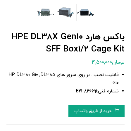
باکس هارد HPE DL۳۸X Gen۱۰
SFF Box۱/۲ Cage Kit
تومان
۴,۵۰۰,۰۰۰
قابلیت نصب : بر روی سرور های HP DL۳۸۰ G۱۰ ,DL۳۸۵
G۱۰
شماره فنی:B۲۱-۸۲۶۶۹۱
خرید از طریق واتساپ