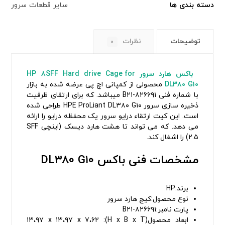
دسته بندی ها
سایر قطعات سرور
توضیحات
نظرات
۰
باکس هارد سرور
۸SFF Hard drive Cage for
HP
DL۳۸۰ G۱۰
محصولی از کمپانی اچ پی عرضه شده به بازار
با شماره فنی ۸۲۶۶۹۱-B۲۱ میباشد. که برای ارتقای ظرفیت
ذخیره سازی سرور HPE ProLiant DL۳۸۰ G۱۰ طراحی شده
است. این کیت ارتقاء درایو سرور یک محفظه درایو را ارائه
می دهد. که می تواند تا هشت هارد دیسک (اینچی SFF
(۲.۵ را اشغال کند.
مشخصات فنی باکس DL۳۸۰ G۱۰
برند:HP
نوع محصول:کیج هارد سرور
پارت نامبر:B۲۱-۸۲۶۶۹۱
ابعاد محصول(H x B x T): ۱۳،۹۷ x ۱۳،۹۷ x ۷،۶۲