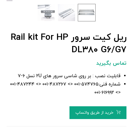
ریل کیت سرور Rail kit For HP
DL۳۸۰ G۶/G۷
تماس بگیرید
قابلیت نصب : بر روی شاسی سرور های ۲U نسل ۶-۷
شماره فنی:۵۷۴۷۶۵-۰۰۱ <> ۴۸۷۲۶۷-۰۰۱ <> ۴۸۷۲۴۴-۰۰۱
<> ۶۱۶۹۹۲-۰۰۱
خرید از طریق واتساپ