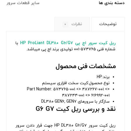
دسته بندی ها
سایر قطعات سرور
توضیحات
نظرات
۰
ریل
کیت سرور اچ پی
ProLiant DL۳۸۰ G۶/G۷
HP
با
شماره فنی ۵۷۴۷۶۵-۰۰۱ تولیدی برند اچ پی میباشد.
مشخصات فنی محصول
برند:HP
نوع محصول:کیت سخت افزاری سیستم
Part Number: ۵۷۴۷۶۵-۰۰۱ <> ۴۸۷۲۶۷-۰۰۱ <>
۴۸۷۲۴۴-۰۰۱ <> ۶۱۶۹۹۲-۰۰۱
سازگار با سرورهای DL۳۸۰ GEN۶, GEN۷
نقد و بررسی ریل کیت G۶ G۷
ریل کیت سرور HP DL۳۸۰ G۶/G۷ جهت قرار دادن سرور