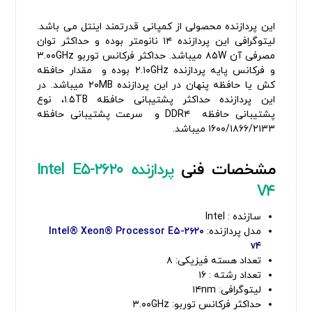
این پردازنده محصولی از کمپانی قدرتمند اینتل می باشد.
لیتوگرافی این پردازنده ۱۴ نانومتر بوده و حداکثر توان
مصرفی آن ۸۵W میباشد. حداکثر فرکانس توربو ۳.۰۰GHz
و فرکانس پایه پردازنده ۲.۱۰GHz بوده و مقدار حافظه
کش یا حافظه پنهان در این پردازنده ۲۰MB میباشد. در
این پردازنده حداکثر پشتیبانی حافظه ۱.۵TB، نوع
پشتیبانی حافظه DDR۴ و سرعت پشتیبانی حافظه
۱۶۰۰/۱۸۶۶/۲۱۳۳ میباشد.
مشخصات فنی
پردازنده Intel E۵-۲۶۲۰
V۴
سازنده : Intel
مدل پردازنده:
Intel® Xeon® Processor E۵-۲۶۲۰
v۴
تعداد هسته فیزیکی: ۸
تعداد رشته : ۱۶
لیتوگرافی: ۱۴nm
حداکثر فرکانس توربو: ۳.۰۰GHz