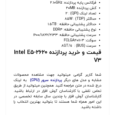
فرکانس پایه پردازنده: ۲.۱۰GHz
کش پردازنده :۲۰MB
تعداد لینک (QPI) : ۲
حداکثر (TDP) : ۸۵W
حداکثر پشتیبانی حافظه : ۱.۵TB
نوع پشتیبانی حافظه: DDR۴
سرعت پشتیبانی حافظه: ۱۶۰۰/۱۸۶۶/۲۱۳۳
سوکت: FCLGA۲۰۱۱-۳
سرعت (BUS) : ۸GT/s
قیمت و خرید پردازنده Intel E۵-۲۶۲۰
V۳
شما کاربر گرامی میتوانید جهت مشاهده محصولات
مشابه و مدل های دیگر
پردازنده سرور (CPU)
به لینک
درج شده در متن مراجعه کنید. همچنین میتوانید از طریق
تماس تلفنی با کارشناسان آوش افزار در ارتباط باشید.
کارشناسان آوش افزار با چندین سال سابقه تخصصی در
این امور همراه شما هستند تا بتوانید بهترین انتخاب را
داشته باشید.