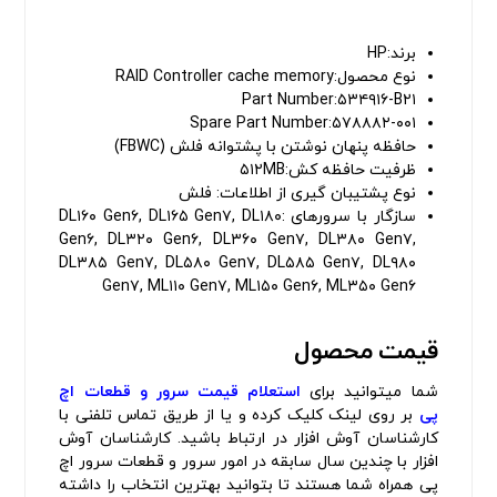
برند:HP
نوع محصول:RAID Controller cache memory
Part Number:۵۳۴۹۱۶-B۲۱
Spare Part Number:۵۷۸۸۸۲-۰۰۱
حافظه پنهان نوشتن با پشتوانه فلش (FBWC)
ظرفیت حافظه کش:۵۱۲MB
نوع پشتیبان گیری از اطلاعات: فلش
سازگار با سرورهای :DL۱۶۰ Gen۶, DL۱۶۵ Gen۷, DL۱۸۰
Gen۶, DL۳۲۰ Gen۶, DL۳۶۰ Gen۷, DL۳۸۰ Gen۷,
DL۳۸۵ Gen۷, DL۵۸۰ Gen۷, DL۵۸۵ Gen۷, DL۹۸۰
Gen۷, ML۱۱۰ Gen۷, ML۱۵۰ Gen۶, ML۳۵۰ Gen۶
قیمت محصول
شما میتوانید برای
استعلام قیمت سرور و قطعات اچ
پی
بر روی لینک کلیک کرده و یا از طریق تماس تلفنی با
کارشناسان آوش افزار در ارتباط باشید. کارشناسان آوش
افزار با چندین سال سابقه در امور سرور و قطعات سرور اچ
پی همراه شما هستند تا بتوانید بهترین انتخاب را داشته