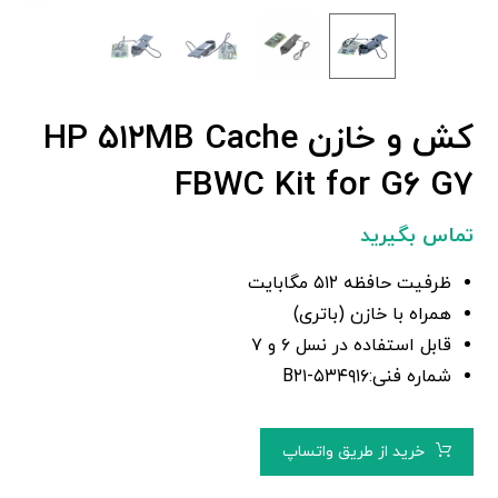
کش و خازن HP ۵۱۲MB Cache
FBWC Kit for G۶ G۷
تماس بگیرید
ظرفیت حافظه ۵۱۲ مگابایت
همراه با خازن (باتری)
قابل استفاده در نسل ۶ و ۷
شماره فنی:۵۳۴۹۱۶-B۲۱
خرید از طریق واتساپ