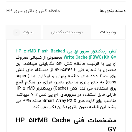
دسته بندی ها
حافظه کش و باتری سرور HP
توضیحات
توضیحات تکمیلی
نظرات
۰
کش ریدکنترلر سرور اچ پی
۵۱۲MB Flash Backed
HP
Write Cache (FBWC) Kit G۷
محصولی از کمپانی معروف
اچ پی با ظرفیت حافظه کش ۵۱۲ مگابایتی میباشد. این
محصول با شماره فنی ۵۳۴۹۱۶-B۲۱ از دستگاه های فلش
برای حفظ داده های حافظه پنهان و ابرخازن ها (super-
caps) به جای باتری ها برای تامین انرژی در هنگام قطع
برق استفاده می کند. کش (Cache) ریدکنترلر HP ۵۱۲MB
خازنی قابل استفاده در سرورهای اچ پی نسل ۶, ۷ میباشد.
مناسب برای کارت های Smart Array PX۱X مانند P۴۱۰ می
باشد. این قطعه بدون باتری (خازن) کار نمی کند.
مشخصات فنی HP ۵۱۲MB Cache
G۷